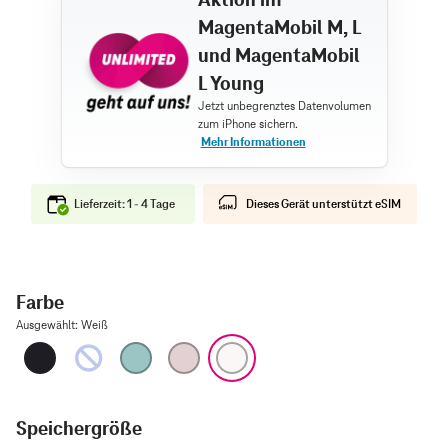
MagentaMobil M, L
und MagentaMobil
L Young
Lieferzeit: 1 - 4 Tage
Dieses Gerät unterstützt eSIM
Farbe
Ausgewählt
:
Weiß
Schwarz
Ultramarin
Blaugrün
Pink
Weiß
Speichergröße