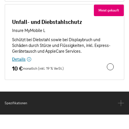
Meist gekauft
Unfall- und Diebstahlschutz
Details
10 €
monatlich (inkl. 19 % VerSt.)
Unfall- und
Spezifikationen