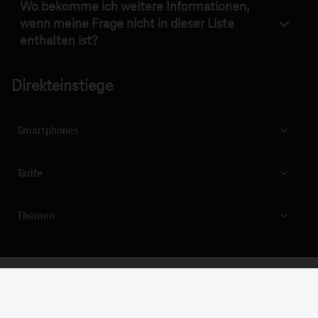
Wo bekomme ich weitere Informationen,
wenn meine Frage nicht in dieser Liste
enthalten ist?
Direkteinstiege
Smartphones
Tarife
Themen
CONNECTING YOUR WORLD.