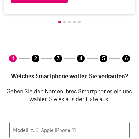
Sie sind auf Schritt 1 von 6.
1
2
3
4
5
6
Smartphone
nicht
IMEI-
nicht
Smartphone
nicht
Unser
nicht
Ankaufsbonus
nicht
Anka
für
abgeschlossen
Nummer
abgeschlossen
Zustand
abgeschlossen
Angebot
abgeschlossen
abges
absch
Ankauf
Welches Smartphone wollen Sie verkaufen?
wählen
Geben Sie den Namen Ihres Smartphones ein und
wählen Sie es aus der Liste aus.
Modell, z. B. Apple iPhone 11