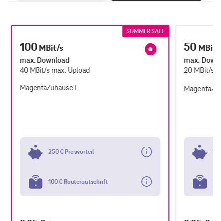
SUMMER SALE
100
50
MBit/s
MBit/
max. Download
max. Down
40
MBit/s
max. Upload
20
MBit/s
m
MagentaZuhause L
MagentaZu
250 € Preisvorteil
100
100 € Routergutschrift
100