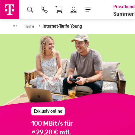
Shopping Cart
Summer 
·
·
·
·
Tarife
Internet-Tarife Young
Exklusiv online
100 MBit/s für
∅ 29,28 € mtl.