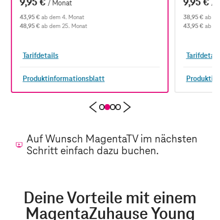
9,95 €
9,95 €
/ Monat
/ 
43,95 €
ab dem 4. Monat
38,95 €
ab de
48,95 €
ab dem 25. Monat
43,95 €
ab de
Tarifdetails
Tarifdetail
Produktinformationsblatt
Produktin