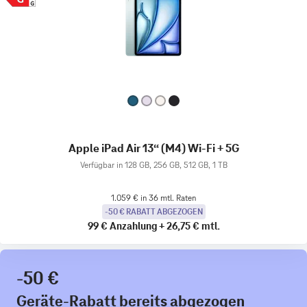
Apple iPad Air 13“ (M4) Wi-Fi + 5G
Verfügbar in 128 GB, 256 GB, 512 GB, 1 TB
1.059 € in 36 mtl. Raten
-50 € RABATT ABGEZOGEN
99 €
Anzahlung
+
26,75 €
mtl.
-50 €
Geräte-Rabatt bereits abgezogen