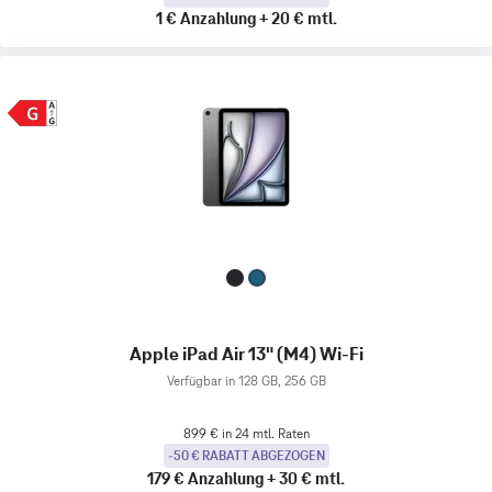
1 €
Anzahlung
+
20 €
mtl.
Apple iPad Air 13" (M4) Wi-Fi
Verfügbar in 128 GB, 256 GB
899 € in 24 mtl. Raten
-50 € RABATT ABGEZOGEN
179 €
Anzahlung
+
30 €
mtl.