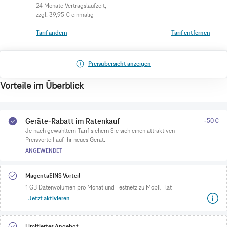
zzgl.
39,95 €
einmalig
Tarif ändern
Tarif entfernen
Preisübersicht anzeigen
Vorteile im Überblick
Geräte-Rabatt im Ratenkauf
-50 €
Je nach gewähltem Tarif sichern Sie sich einen attraktiven
Preisvorteil auf Ihr neues Gerät.
ANGEWENDET
MagentaEINS Vorteil
1 GB Datenvolumen pro Monat und Festnetz zu Mobil Flat
Jetzt aktivieren
Limitiertes Angebot