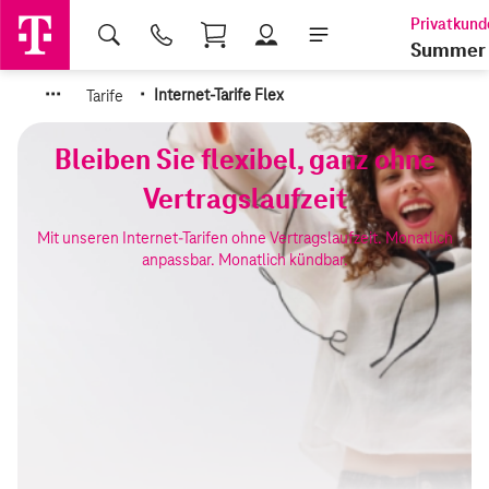
Shopping Cart
Summer 
·
·
·
·
Tarife
Internet-Tarife Flex
Bleiben Sie flexibel, ganz ohne
Vertragslaufzeit
Mit unseren Internet-Tarifen ohne Vertragslaufzeit. Monatlich
anpassbar. Monatlich kündbar.