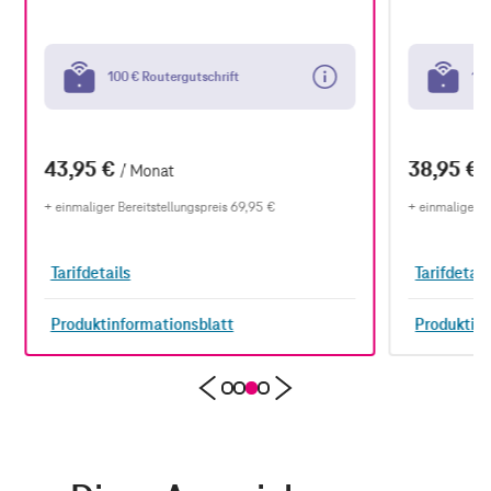
100 € Routergutschrift
100
43,95 €
38,95 €
/ Monat
+ einmaliger Bereitstellungspreis 69,95 €
+ einmaliger B
Tarifdetails
Tarifdetail
Produktinformationsblatt
Produktin