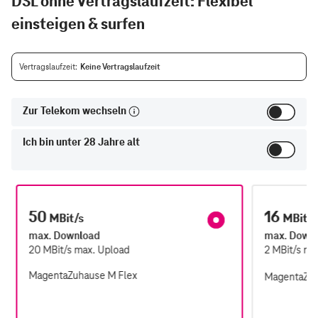
DSL ohne Vertragslaufzeit: Flexibel
einsteigen & surfen
Vertragslaufzeit
Keine Vertragslaufzeit
Zur Telekom wechseln
Ich bin unter 28 Jahre alt
G
50
16
MBit/s
MBit/s
max. Download
max. Down
20
MBit/s
max. Upload
2
MBit/s
ma
MagentaZuhause M Flex
MagentaZuh