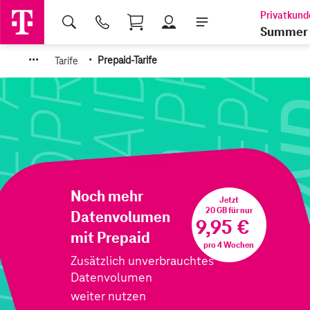
Shopping Cart
Summer 
·
·
·
·
Tarife
Prepaid-Tarife