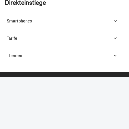
Direkteinstiege
Smartphones
Tarife
Themen
CONNECTING YOUR WORLD.
©
Telekom Deutschland GmbH
Impressum
Datenschutz
AGB
Produktinformationsblatt
Verbraucherinformation
Verträge hier kündigen