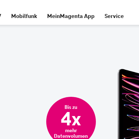
V
Mobilfunk
MeinMagenta App
Service