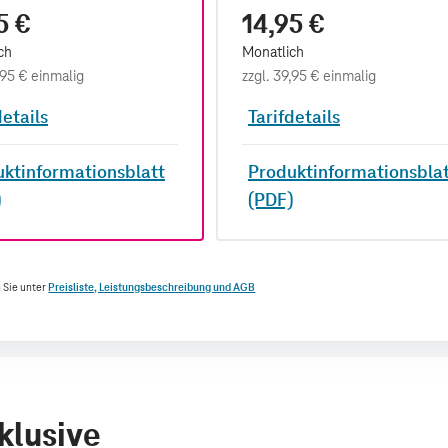
5 €
14,95 €
ch
Monatlich
,95 €
einmalig
zzgl.
39,95 €
einmalig
details
Tarifdetails
ktinformationsblatt
Produktinformationsbla
)
(PDF)
 Sie unter
Preisliste, Leistungsbeschreibung und AGB