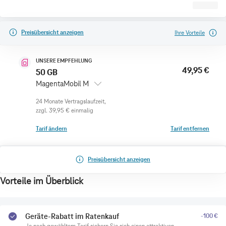
Preisübersicht anzeigen
Ihre Vorteile
UNSERE EMPFEHLUNG
49,95 €
50 GB
MagentaMobil M
zzgl.
39,95 €
einmalig
Tarif ändern
Tarif entfernen
Preisübersicht anzeigen
Vorteile im Überblick
Geräte-Rabatt im Ratenkauf
-100 €
Je nach gewähltem Tarif sichern Sie sich einen attraktiven