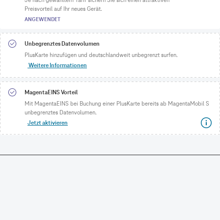
Preisvorteil auf Ihr neues Gerät.
ANGEWENDET
Unbegrenztes Datenvolumen
PlusKarte hinzufügen und deutschlandweit unbegrenzt surfen.
Weitere Informationen
MagentaEINS Vorteil
Mit MagentaEINS bei Buchung einer PlusKarte bereits ab MagentaMobil S
unbegrenztes Datenvolumen.
Jetzt aktivieren
CONNECTING YOUR WORLD.
©
Telekom Deutschland GmbH