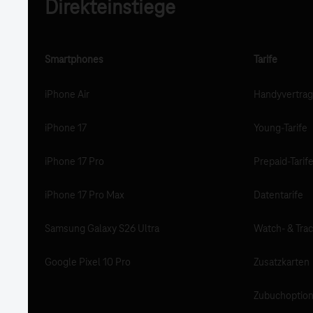
Direkteinstiege
Smartphones
Tarife
iPhone Air
Handyvertrag
iPhone 17
Young-Tarife
iPhone 17 Pro
Prepaid-Tarif
iPhone 17 Pro Max
Datentarife
Samsung Galaxy S26 Ultra
Watch- & Trac
Google Pixel 10 Pro
Zusatzkarten
Zubuchoptio