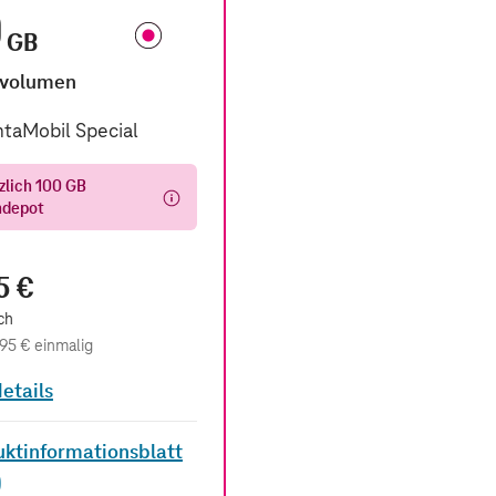
0
GB
volumen
taMobil Special
zlich 100 GB
ndepot
5 €
ch
,95 €
einmalig
details
ktinformationsblatt
)