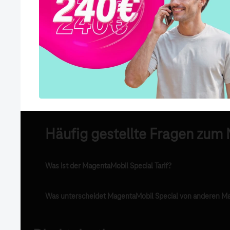
Häufig gestellte Fragen zum 
Was ist der MagentaMobil Special Tarif?
Was unterscheidet MagentaMobil Special von anderen Ma