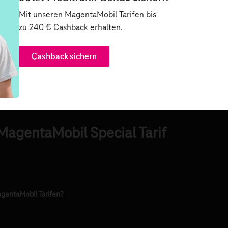
MagentaMobil Special Tarif
gentaMobil Tarifen?