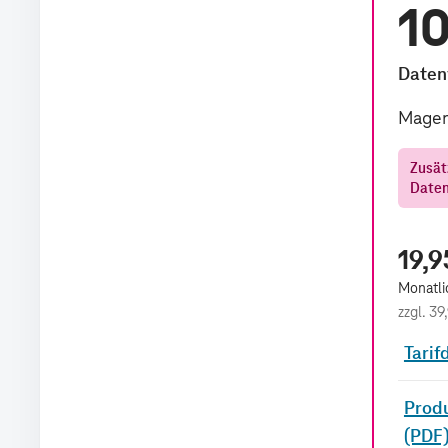
1
Daten
Magen
Zusät
Date
19,9
Monatli
zzgl.
39
Tarif
Produ
(PDF