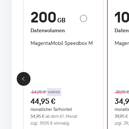
200
1
GB
Datenvolumen
Daten
x L
MagentaMobil Speedbox M
Magen
Previous price
,
Previous
,
54,95 €
39,95 
VORTEIL
44,95 €
34,9
monatlicher Tarifvorteil
monatlic
54,95 €
ab dem 61. Monat
39,95 €
zzgl.
39,95 €
einmalig
zzgl.
39