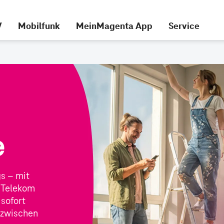
V
Mobilfunk
MeinMagenta App
Service